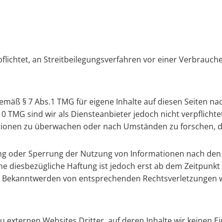
pflichtet, an Streitbeilegungsverfahren vor einer Verbrauch
gemäß § 7 Abs.1 TMG für eigene Inhalte auf diesen Seiten n
10 TMG sind wir als Diensteanbieter jedoch nicht verpflichte
ionen zu überwachen oder nach Umständen zu forschen, di
ung oder Sperrung der Nutzung von Informationen nach den
ne diesbezügliche Haftung ist jedoch erst ab dem Zeitpunkt
i Bekanntwerden von entsprechenden Rechtsverletzungen w
u externen Websites Dritter, auf deren Inhalte wir keinen 